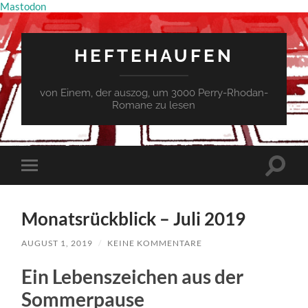
Mastodon
HEFTEHAUFEN
von Einem, der auszog, um 3000 Perry-Rhodan-
Romane zu lesen
Suchfe
Mobile-
ein-/a
Menü
ein-/ausblenden
Monatsrückblick – Juli 2019
AUGUST 1, 2019
/
KEINE KOMMENTARE
Ein Lebenszeichen aus der
Sommerpause