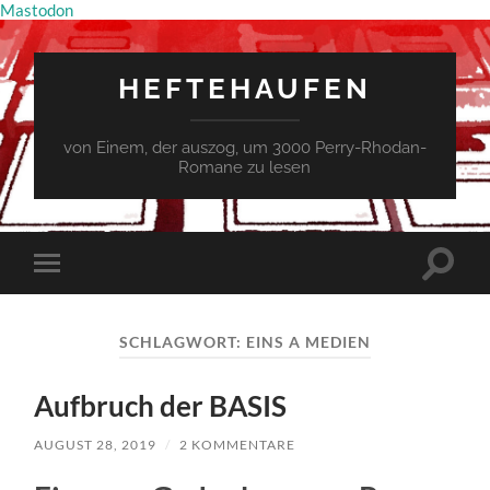
Mastodon
HEFTEHAUFEN
von Einem, der auszog, um 3000 Perry-Rhodan-
Romane zu lesen
Suchfe
Mobile-
ein-/a
Menü
ein-/ausblenden
SCHLAGWORT:
EINS A MEDIEN
Aufbruch der BASIS
AUGUST 28, 2019
/
2 KOMMENTARE