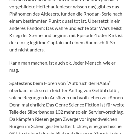
vorgebildete Heftehaufenleser wissen das) gibt es das
Phänomen des Altlesers, für den die Rhodan-Serie nach
einem bestimmten Punkt quasi tot ist. Übersetzt in ein
anderes Fandom: Das wahre und echte Star Wars heißt
Krieg der Sterne und beginnt mit Episode 4 oder Kirk ist
der einzig legitime Captain auf einem Raumschiff. So.
und nicht anders.
Kann man machen, ist auch ok. Jeder Mensch, wie er
mag.
Spätestens beim Hören von “Aufbruch der BASIS”
überkam mich so ein leichter Anflug von Gefühl dafür,
solche Regungen in Ansätzen nachvollziehen zu können.
Denn mal ehrlich: Das Genre Science Fiction ist für weite
Teile des Silberbandes 102 mehr so ein Serviervorschlag.
Da kämpfen Riesen gegen Zwerge vor irgendwelchen
Burgen im Schein geisterhafter Lichter, eine griechische
Göttin stolpert durchs Bild und die ganze Story ist eine