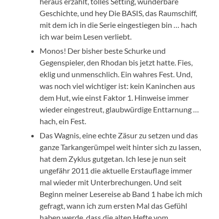
heraus erzählt, tolles Setting, wunderbare
Geschichte, und hey Die BASIS, das Raumschiff,
mit dem ich in die Serie eingestiegen bin … hach
ich war beim Lesen verliebt.
Monos! Der bisher beste Schurke und
Gegenspieler, den Rhodan bis jetzt hatte. Fies,
eklig und unmenschlich. Ein wahres Fest. Und,
was noch viel wichtiger ist: kein Kaninchen aus
dem Hut, wie einst Faktor 1. Hinweise immer
wieder eingestreut, glaubwürdige Enttarnung …
hach, ein Fest.
Das Wagnis, eine echte Zäsur zu setzen und das
ganze Tarkangerümpel weit hinter sich zu lassen,
hat dem Zyklus gutgetan. Ich lese je nun seit
ungefähr 2011 die aktuelle Erstauflage immer
mal wieder mit Unterbrechungen. Und seit
Beginn meiner Lesereise ab Band 1 habe ich mich
gefragt, wann ich zum ersten Mal das Gefühl
haben werde, dass die alten Hefte vom