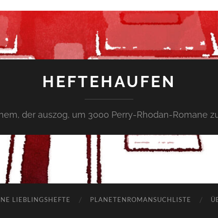
HEFTEHAUFEN
inem, der auszog, um 3000 Perry-Rhodan-Romane zu
NE LIEBLINGSHEFTE
PLANETENROMANSUCHLISTE
Ü