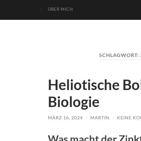
ÜBER MICH
SCHLAGWORT:
Heliotische B
Biologie
MÄRZ 16, 2024
/
MARTIN
/
KEINE K
Was macht der Zinkf