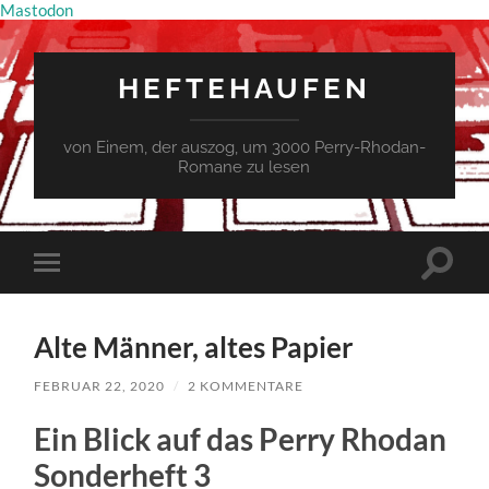
Mastodon
HEFTEHAUFEN
von Einem, der auszog, um 3000 Perry-Rhodan-
Romane zu lesen
Suchfe
Mobile-
ein-/a
Menü
ein-/ausblenden
Alte Männer, altes Papier
FEBRUAR 22, 2020
/
2 KOMMENTARE
Ein Blick auf das Perry Rhodan
Sonderheft 3