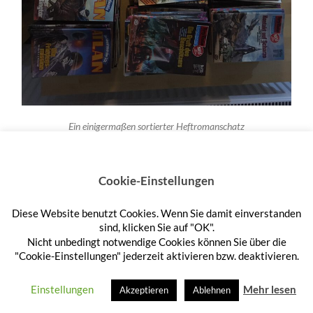
Ein einigermaßen sortierter Heftromanschatz
Cookie-Einstellungen
Diese Website benutzt Cookies. Wenn Sie damit einverstanden
sind, klicken Sie auf "OK".
Nicht unbedingt notwendige Cookies können Sie über die
Datenbankprogramm der 1970er
"Cookie-Einstellungen" jederzeit aktivieren bzw. deaktivieren.
Und was nun?
Einstellungen
Mehr lesen
Akzeptieren
Ablehnen