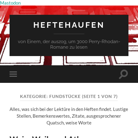
Mastodon
HEFTEHAUFEN
von Einem, der auszog, um 3000 Perry-Rhodan-
Romane zu lesen
Suchfe
Mobile-
ein-/a
Menü
ein-/ausblenden
KATEGORIE:
FUNDSTÜCKE
(SEITE 1 VON 7)
Alles, was sich bei der Lektüre in den Heften findet. Lustige
Stellen, Bemerkenswertes, Zitate, ausgesprochener
Quatsch, weise Worte