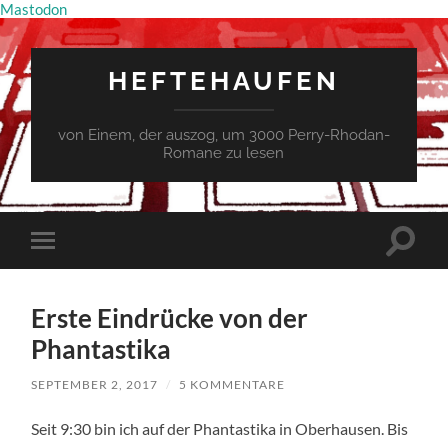
Mastodon
HEFTEHAUFEN
von Einem, der auszog, um 3000 Perry-Rhodan-
Romane zu lesen
Suchfe
Mobile-
ein-/a
Menü
ein-/ausblenden
Erste Eindrücke von der
Phantastika
SEPTEMBER 2, 2017
/
5 KOMMENTARE
Seit 9:30 bin ich auf der Phantastika in Oberhausen. Bis