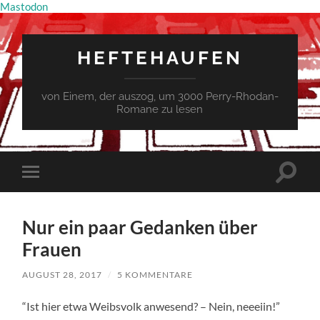
Mastodon
HEFTEHAUFEN
von Einem, der auszog, um 3000 Perry-Rhodan-
Romane zu lesen
Suchfe
Mobile-
ein-/a
Menü
ein-/ausblenden
Nur ein paar Gedanken über
Frauen
AUGUST 28, 2017
/
5 KOMMENTARE
“Ist hier etwa Weibsvolk anwesend? – Nein, neeeiin!”