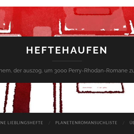
HEFTEHAUFEN
inem, der auszog, um 3000 Perry-Rhodan-Romane zu
NE LIEBLINGSHEFTE
PLANETENROMANSUCHLISTE
Ü