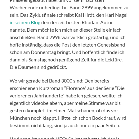
Wochenende unbedingt bei Band 2999 angekommen zu
sein. Das Zyklusfinale schreibt Kai Hirdt, den Karl Nagel
in seinem Blog
den derzeit besten Rhodan-Autor
nannte. Dem möchte ich mich an dieser Stelle einfach
anschließen. Band 2998 war wirklich großartig, und ich
hoffe inständig, dass die Post den letzten Genesisband
schon am Donnerstag bringt. Und hoffentlich finde ich
dann bis Samstag noch genügend Zeit für die Lektüre.
Die Daumen sind gedrückt.
Wo wir gerade bei Band 3000 sind: Den bereits
erschienenen Kurzroman “Florence” aus der Serie “Die
verlorenen Jahrhunderte” habe ich gelesen, wollte ich
eigentlich videobelabern, aber meine Stimme war bis
gestern komplett im Eimer. Mal schauen, ob das vor
München noch klappt. Hätte ich schon Bock drauf, wird
bestimmt nicht lang, sind ja auch nur ein paar Seiten.
Und dann ist da noch NEO: So latent hatte ich das ja