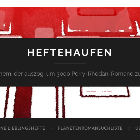
HEFTEHAUFEN
inem, der auszog, um 3000 Perry-Rhodan-Romane zu
NE LIEBLINGSHEFTE
PLANETENROMANSUCHLISTE
Ü