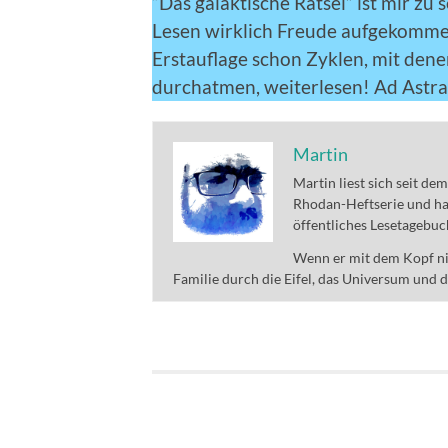
“Das galaktische Rätsel” ist mir zu
Lesen wirklich Freude aufgekommen
Erstauflage schon Zyklen, mit dene
durchatmen, weiterlesen! Ad Astra
Martin
Martin liest sich seit de
Rhodan-Heftserie und ha
öffentliches Lesetagebuc
Wenn er mit dem Kopf nic
Familie durch die Eifel, das Universum und 