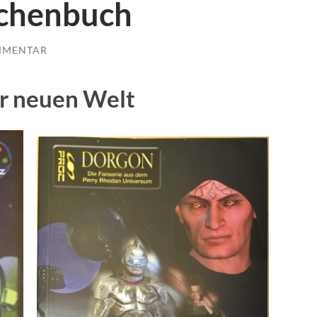
schenbuch
MMENTAR
r neuen Welt