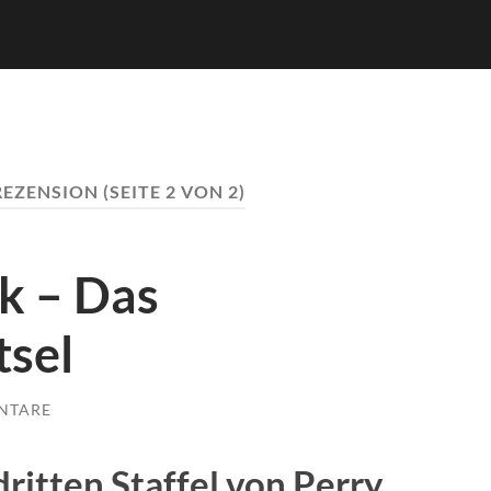
REZENSION
(SEITE 2 VON 2)
ck – Das
tsel
NTARE
ritten Staffel von Perry