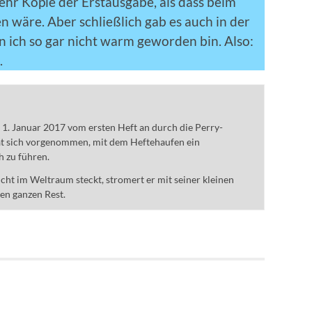
 sehr Kopie der Erstausgabe, als dass beim
 wäre. Aber schließlich gab es auch in der
n ich so gar nicht warm geworden bin. Also:
.
m 1. Januar 2017 vom ersten Heft an durch die Perry-
t sich vorgenommen, mit dem Heftehaufen ein
h zu führen.
ht im Weltraum steckt, stromert er mit seiner kleinen
den ganzen Rest.