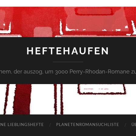
HEFTEHAUFEN
inem, der auszog, um 3000 Perry-Rhodan-Romane zu
NE LIEBLINGSHEFTE
PLANETENROMANSUCHLISTE
Ü