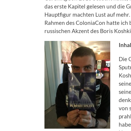
das erste Kapitel gelesen und die 
Hauptfigur machten Lust auf mehr.
Rahmen des ColoniaCon hatte ich b
russischen Akzent des Boris Koshki
Inhal
Die 
Sput
Kosh
sein
seine
denkt
von 
prah
habe