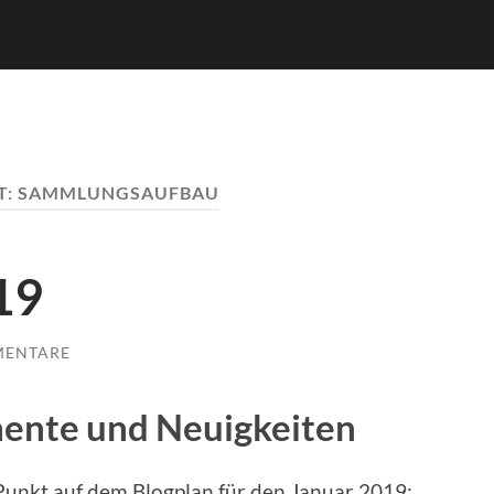
T:
SAMMLUNGSAUFBAU
19
MENTARE
mente und Neuigkeiten
nkt auf dem Blogplan für den Januar 2019: