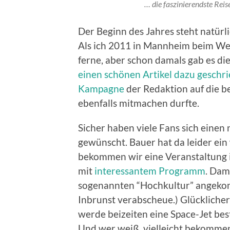
… die faszinierendste Rei
Der Beginn des Jahres steht natür
Als ich 2011 in Mannheim beim Welt
ferne, aber schon damals gab es di
einen schönen Artikel dazu geschr
Kampagne
der Redaktion auf die be
ebenfalls mitmachen durfte.
Sicher haben viele Fans sich ein
gewünscht. Bauer hat da leider ei
bekommen wir eine Veranstaltung 
mit
interessantem Programm
. Dam
sogenannten “Hochkultur” angekomm
Inbrunst verabscheue.) Glückliche
werde beizeiten eine Space-Jet be
Und wer weiß, vielleicht bekommen 