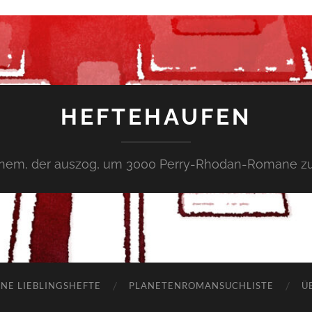
HEFTEHAUFEN
inem, der auszog, um 3000 Perry-Rhodan-Romane zu
NE LIEBLINGSHEFTE
PLANETENROMANSUCHLISTE
Ü