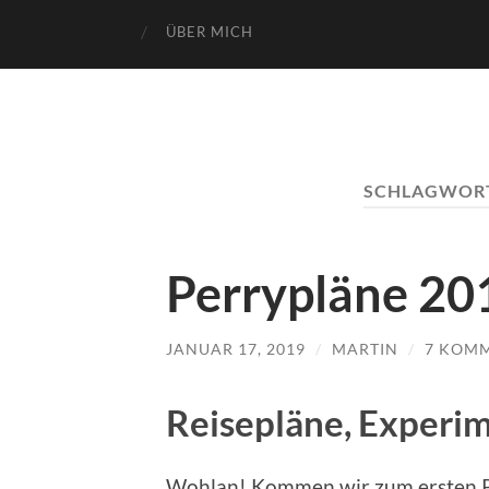
ÜBER MICH
SCHLAGWOR
Perrypläne 20
JANUAR 17, 2019
/
MARTIN
/
7 KOM
Reisepläne, Experi
Wohlan! Kommen wir zum ersten Pu