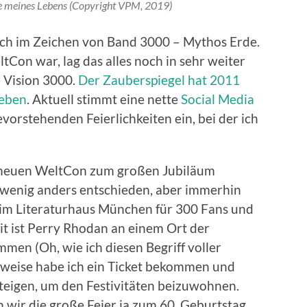
se meines Lebens (Copyright VPM, 2019)
lich im Zeichen von Band 3000 – Mythos Erde.
Con war, lag das alles noch in sehr weiter
e Vision 3000.
Der Zauberspiegel hat 2011
ieben
. Aktuell stimmt eine nette
Social Media
vorstehenden Feierlichkeiten ein, bei der ich
en neuen WeltCon zum großen Jubiläum
n wenig anders entschieden, aber immerhin
im Literaturhaus München für 300 Fans und
it ist Perry Rhodan an einem Ort der
en (Oh, wie ich diesen Begriff voller
rweise habe ich ein Ticket bekommen und
steigen, um den Festivitäten beizuwohnen.
wir die große Feier ja zum 60. Geburtstag.