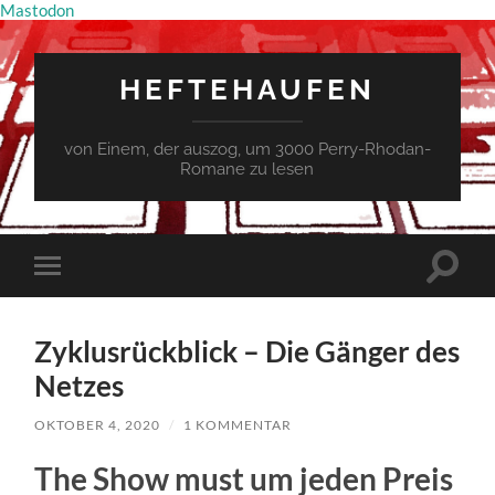
Mastodon
HEFTEHAUFEN
von Einem, der auszog, um 3000 Perry-Rhodan-
Romane zu lesen
Suchfe
Mobile-
ein-/a
Menü
ein-/ausblenden
Zyklusrückblick – Die Gänger des
Netzes
OKTOBER 4, 2020
/
1 KOMMENTAR
The Show must um jeden Preis