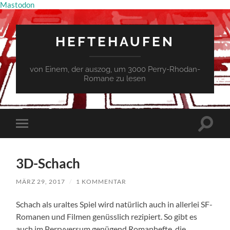
Mastodon
HEFTEHAUFEN
von Einem, der auszog, um 3000 Perry-Rhodan-
Romane zu lesen
Suchfe
Mobile-
ein-/a
Menü
ein-/ausblenden
3D-Schach
MÄRZ 29, 2017
/
1 KOMMENTAR
Schach als uraltes Spiel wird natürlich auch in allerlei SF-
Romanen und Filmen genüsslich rezipiert. So gibt es
auch im Perryversum genügend Romanhefte, die