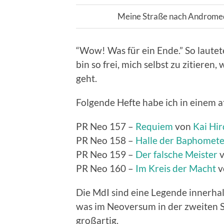
Meine Straße nach Andromeda
“Wow! Was für ein Ende.” So lautet
bin so frei, mich selbst zu zitiere
geht.
Folgende Hefte habe ich in einem 
PR Neo 157 –
Requiem
von
Kai Hir
PR Neo 158 –
Halle der Baphomet
PR Neo 159 –
Der falsche Meister
PR Neo 160 –
Im Kreis der Macht
v
Die MdI sind eine Legende innerha
was im Neoversum in der zweiten Sta
großartig.