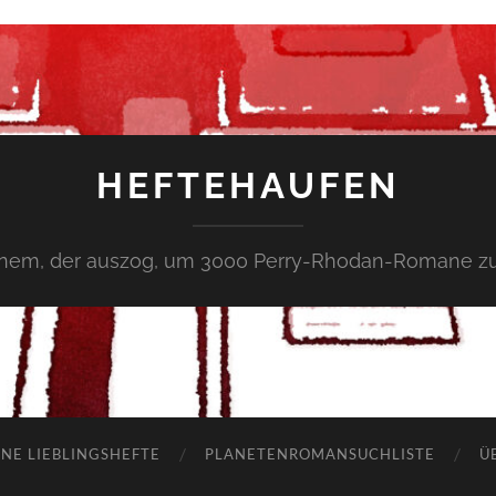
HEFTEHAUFEN
inem, der auszog, um 3000 Perry-Rhodan-Romane zu
NE LIEBLINGSHEFTE
PLANETENROMANSUCHLISTE
Ü