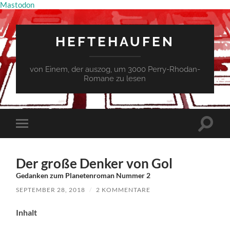
Mastodon
HEFTEHAUFEN
von Einem, der auszog, um 3000 Perry-Rhodan-
Romane zu lesen
Suchfe
Mobile-
ein-/a
Menü
ein-/ausblenden
Der große Denker von Gol
Gedanken zum Planetenroman Nummer 2
SEPTEMBER 28, 2018
/
2 KOMMENTARE
Inhalt