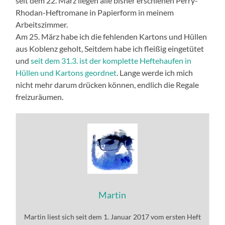
seit dem 22. März liegen alle bisher erschienen Perry-
Rhodan-Heftromane in Papierform in meinem
Arbeitszimmer.
Am 25. März habe ich die fehlenden Kartons und Hüllen
aus Koblenz geholt, Seitdem habe ich fleißig eingetütet
und
seit dem 31.3. ist der komplette Heftehaufen in
Hüllen und Kartons geordnet
. Lange werde ich mich
nicht mehr darum drücken können, endlich die Regale
freizuräumen.
Martin
Martin liest sich seit dem 1. Januar 2017 vom ersten Heft