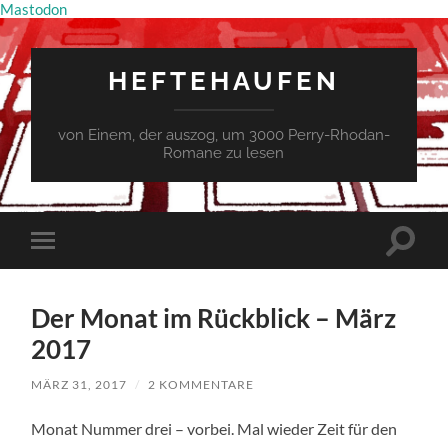
Mastodon
HEFTEHAUFEN
von Einem, der auszog, um 3000 Perry-Rhodan-
Romane zu lesen
Suchfe
Mobile-
ein-/a
Menü
ein-/ausblenden
Der Monat im Rückblick – März
2017
MÄRZ 31, 2017
/
2 KOMMENTARE
Monat Nummer drei – vorbei. Mal wieder Zeit für den