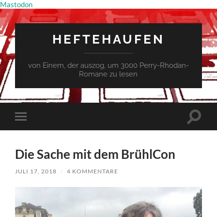
Mastodon
HEFTEHAUFEN
von Einem, der auszog, um 3000 Perry-Rhodan-
Romane zu lesen
Suchfe
Mobile-
ein-/a
Menü
ein-/ausblenden
Die Sache mit dem BrühlCon
JULI 17, 2018
/
4 KOMMENTARE