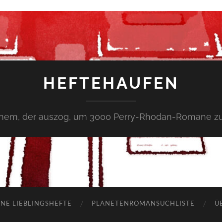
HEFTEHAUFEN
inem, der auszog, um 3000 Perry-Rhodan-Romane zu
NE LIEBLINGSHEFTE
PLANETENROMANSUCHLISTE
Ü