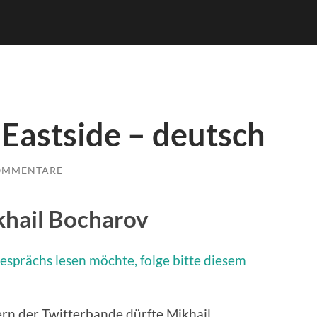
Eastside – deutsch
OMMENTARE
khail Bocharov
esprächs lesen möchte, folge bitte diesem
rn der Twitterbande dürfte Mikhail