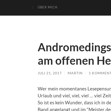
ÜBER MICH
Andromedings 
am offenen Hef
JULI 21, 2017
/
MARTIN
/
1 KOMMEN
Wer mein momentanes Lesepensum m
Urlaub und viel, viel, viel … viel Zeit
So ist es kein Wunder, dass ich in d
Band angelangt und im “Meister der