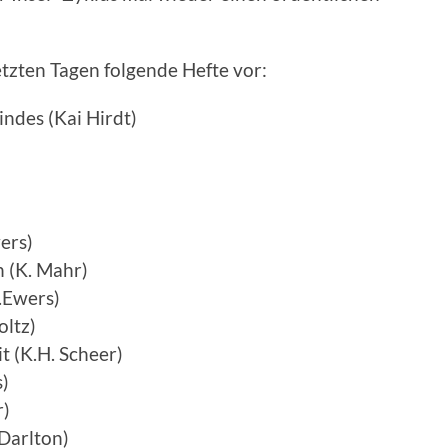
etzten Tagen folgende Hefte vor:
ndes (Kai Hirdt)
ers)
 (K. Mahr)
.Ewers)
oltz)
t (K.H. Scheer)
s)
r)
Darlton)