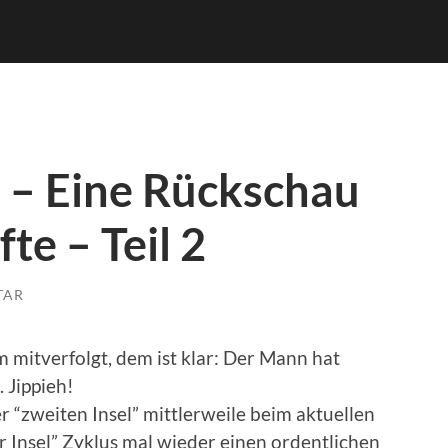
– Eine Rückschau
te – Teil 2
TAR
itverfolgt, dem ist klar: Der Mann hat
. Jippieh!
er “zweiten Insel” mittlerweile beim aktuellen
 Insel” Zyklus mal wieder einen ordentlichen