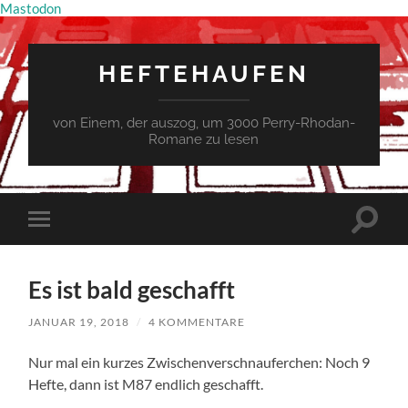
Mastodon
HEFTEHAUFEN
von Einem, der auszog, um 3000 Perry-Rhodan-
Romane zu lesen
Suchfe
Mobile-
ein-/a
Menü
ein-/ausblenden
Es ist bald geschafft
JANUAR 19, 2018
/
4 KOMMENTARE
Nur mal ein kurzes Zwischenverschnauferchen: Noch 9
Hefte, dann ist M87 endlich geschafft.