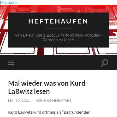
Mastodon
HEFTEHAUFEN
von Einem, der auszog, um 3000 Perry-Rhodan-
Romane zu lesen
Suchfe
Mobile-
ein-/a
Menü
ein-/ausblenden
Mal wieder was von Kurd
Laßwitz lesen
MAI 30, 2021
/
KEINE KOMMENTARE
Kurd Laßwitz wird oftmals als “Begründer der