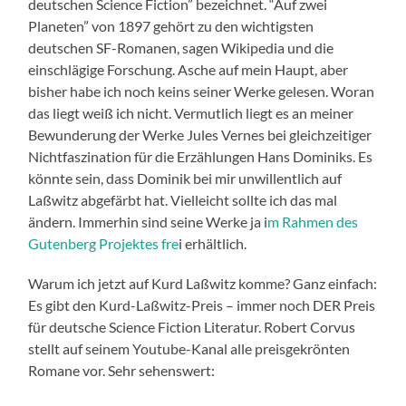
deutschen Science Fiction” bezeichnet. “Auf zwei
Planeten” von 1897 gehört zu den wichtigsten
deutschen SF-Romanen, sagen Wikipedia und die
einschlägige Forschung. Asche auf mein Haupt, aber
bisher habe ich noch keins seiner Werke gelesen. Woran
das liegt weiß ich nicht. Vermutlich liegt es an meiner
Bewunderung der Werke Jules Vernes bei gleichzeitiger
Nichtfaszination für die Erzählungen Hans Dominiks. Es
könnte sein, dass Dominik bei mir unwillentlich auf
Laßwitz abgefärbt hat. Vielleicht sollte ich das mal
ändern. Immerhin sind seine Werke ja i
m Rahmen des
Gutenberg Projektes fre
i erhältlich.
Warum ich jetzt auf Kurd Laßwitz komme? Ganz einfach:
Es gibt den Kurd-Laßwitz-Preis – immer noch DER Preis
für deutsche Science Fiction Literatur. Robert Corvus
stellt auf seinem Youtube-Kanal alle preisgekrönten
Romane vor. Sehr sehenswert: