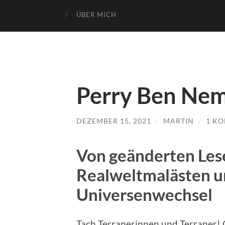
ÜBER MICH
Perry Ben Nem
DEZEMBER 15, 2021
/
MARTIN
/
1 K
Von geänderten Le
Realweltmalästen u
Universenwechsel
Tach Terranerinnen und Terraner! O