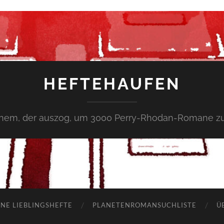
HEFTEHAUFEN
inem, der auszog, um 3000 Perry-Rhodan-Romane zu
NE LIEBLINGSHEFTE
PLANETENROMANSUCHLISTE
Ü