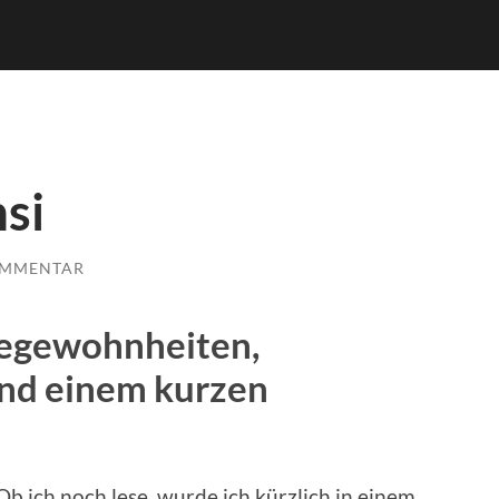
si
OMMENTAR
segewohnheiten,
nd einem kurzen
b ich noch lese, wurde ich kürzlich in einem