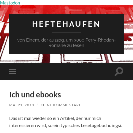
Mastodon
HEFTEHAUFEN
von Einem, der auszog, um 3000 Perry-Rhodan-
Romane zu lesen
Suchfe
Mobile-
ein-/a
Menü
ein-/ausblenden
Ich und ebooks
MAI 21, 2018
/
KEINE KOMMENTARE
Das ist mal wieder so ein Artikel, der nur mich
interessieren wird, so ein typisches Lesetagebuchdingsi: