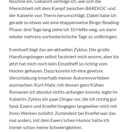
Routine ein. Gebannt verfolge ich, wie sich die
Menschheit mit dem Kampf zwischen BARDIOC und
der Kaiserin von Therm herumschlägt. Dabei habe ich
gerade so etwas wie eine etappenweise Binge-Reading-
Phase: drei Tage lang ziehe ich 10 Hefte weg, um dann
wieder mehrere unrhodanistische Tage zu vollbringen.
Eventuell liegt das am aktuellen Zyklus. Der große
Handlungsbogen selbst fasziniert mich enorm, aber bis
jetzt hat mich noch kein Einzelheft so richtig vom
Hocker gehauen. Dazu konnte ich eine gewisse
Verschiebung innerhalb meiner Autorenvorlieben
ausmachen: Kurt Mahr, mit dessen ganz frühen
Romanen ich absolut nichts anfangen konnte, legte im
Kaiserin-Zyklus ein paar Dinger vor, die ich richtig gut
fand. Ewers und Kneifel hingegen langweilen mich mit
ihren Werken zutiefst. Zumindest bei Kneifel war das
mal anders, mit dem Ewers’schen Humor hatte ich
immer schon meine Schwierigkeiten.