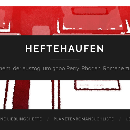
HEFTEHAUFEN
inem, der auszog, um 3000 Perry-Rhodan-Romane zu
NE LIEBLINGSHEFTE
PLANETENROMANSUCHLISTE
Ü