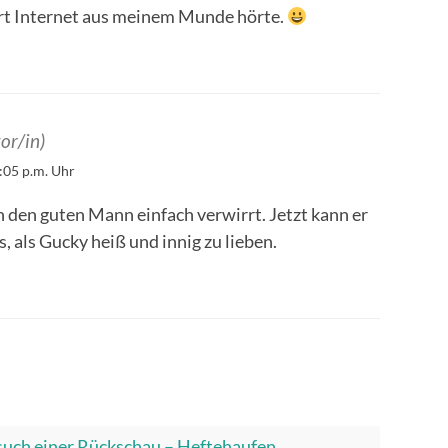
ort Internet aus meinem Munde hörte.
or/in)
05 p.m. Uhr
n den guten Mann einfach verwirrt. Jetzt kann er
, als Gucky heiß und innig zu lieben.
such einer Rückschau – Heftehaufen