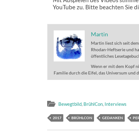
YouTube zu. Bitte beachten Sie d
Martin
Martin liest sich seit de
Rhodan-Heftserie und ha
öffentliches Lesetagebuc
Wenn er mit dem Kopf nic
Familie durch die Eifel, das Universum und 
Bewegtbild
,
BrühlCon
,
Interviews
2017
BRÜHLCON
GEDANKEN
PE