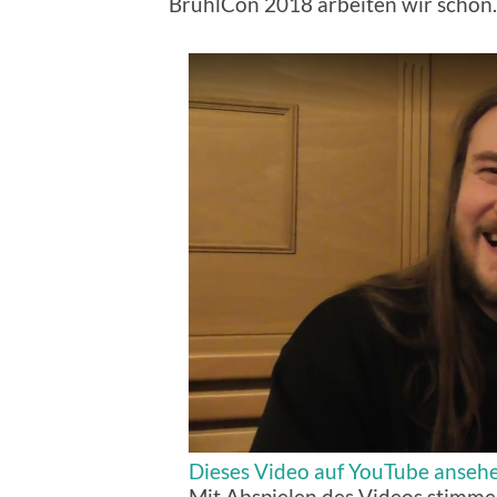
BrühlCon 2018 arbeiten wir schon.
Dieses Video auf YouTube anseh
Mit Abspielen des Videos stimme